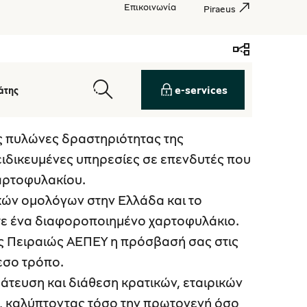
Επικοινωνία
Piraeus
e-services
άτης
ς πυλώνες δραστηριότητας της
ειδικευμένες υπηρεσίες σε επενδυτές που
αρτοφυλακίου.
κών ομολόγων στην Ελλάδα και το
ετε ένα διαφοροποιημένο χαρτοφυλάκιο.
ης Πειραιώς ΑΕΠΕΥ η πρόσβασή σας στις
μεσο τρόπο.
άτευση και διάθεση κρατικών, εταιρικών
, καλύπτοντας τόσο την πρωτογενή όσο