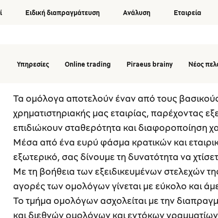
ί
Ειδική διαπραγμάτευση
Ανάλυση
Εταιρεία
Υπηρεσίες
Online trading
Piraeus brainy
Νέος πελ
Τα ομόλογα αποτελούν έναν από τους βασικού
χρηματιστηριακής μας εταιρίας, παρέχοντας εξ
επιδιώκουν σταθερότητα και διαφοροποίηση χ
Μέσα από ένα ευρύ φάσμα κρατικών και εταιρι
Λογαριασμοί περιθωρίου
Demo
ό σας
Αξιοποιήστε τη δυνατότητα αγοράς μετοχών
Εξερευνήστε το περιβάλλον της εφαρμογής.
εξωτερικό, σας δίνουμε τη δυνατότητα να χτίσ
αι αν
με πίστωση μέσω του λογαριασμού
Με τη βοήθεια των εξειδικευμένων στελεχών τ
περιθωρίου.
αγορές των ομολόγων γίνεται με εύκολο και ά
Κοινή επενδυτική μερίδα (ΚΕΜ)
αση
Το τμήμα ομολόγων ασχολείται με την διαπραγμ
Διαχειριστείτε από κοινού τίτλους με άλλους
και διεθνών ομολόγων και εντόκων γραμματίων
συνδικαιούχους.