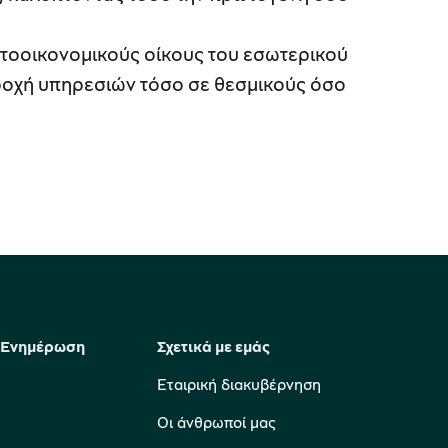
aeus brainy
ς πελάτης
υπνη επενδυτική πλατφόρμα
νήστε την επενδυτική σας διαδρομη.
τοοικονομικούς οίκους του εσωτερικού
ετε περισσότερα
ετε περισσότερα
αροχή υπηρεσιών τόσο σε θεσμικούς όσο
ορα μέσω του νέου mobile app,
ορα μέσω του νέου mobile app,
 Ενημέρωση
Σχετικά με εμάς
Εταιρική διακυβέρνηση
Οι άνθρωποί μας